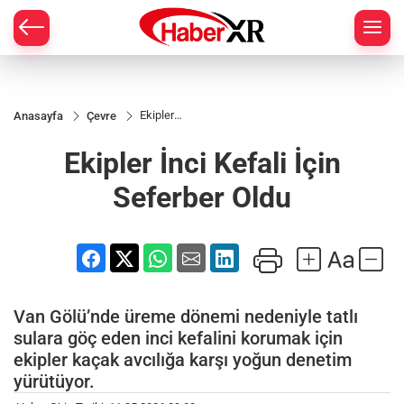
Ekipler
Anasayfa
Çevre
İnci
Kefali
Ekipler İnci Kefali İçin
İçin
Seferber
Oldu
Seferber Oldu
Van Gölü’nde üreme dönemi nedeniyle tatlı
sulara göç eden inci kefalini korumak için
ekipler kaçak avcılığa karşı yoğun denetim
yürütüyor.