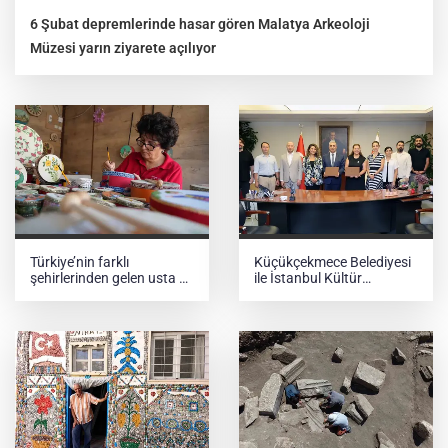
6 Şubat depremlerinde hasar gören Malatya Arkeoloji
Müzesi yarın ziyarete açılıyor
Türkiye’nin farklı
Küçükçekmece Belediyesi
şehirlerinden gelen usta ve
ile İstanbul Kültür
sanatçılar, Kastamonu’da
Üniversitesi arasında
el emeği ürünlerini tanıttı
‘Eğitimde Toplumsal Katkı
İşbirliği’ protokolü