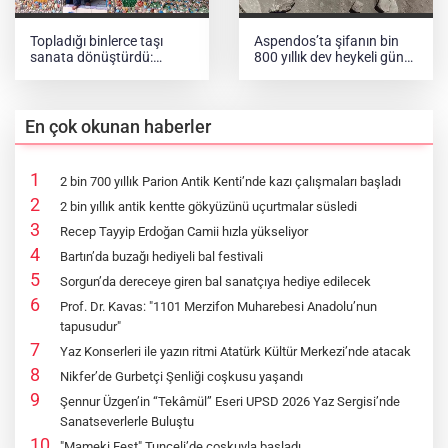
Topladığı binlerce taşı
Aspendos’ta şifanın bin
sanata dönüştürdü:
800 yıllık dev heykeli gün
Köyünü açık hava
yüzüne çıktı
müzesine çevirdi
En çok okunan haberler
2 bin 700 yıllık Parion Antik Kenti’nde kazı çalışmaları başladı
2 bin yıllık antik kentte gökyüzünü uçurtmalar süsledi
Recep Tayyip Erdoğan Camii hızla yükseliyor
Bartın’da buzağı hediyeli bal festivali
Sorgun’da dereceye giren bal sanatçıya hediye edilecek
Prof. Dr. Kavas: "1101 Merzifon Muharebesi Anadolu’nun
tapusudur"
Yaz Konserleri ile yazın ritmi Atatürk Kültür Merkezi’nde atacak
Nikfer’de Gurbetçi Şenliği coşkusu yaşandı
Şennur Üzgen’in “Tekâmül” Eseri UPSD 2026 Yaz Sergisi’nde
Sanatseverlerle Buluştu
"Mameki Fest" Tunceli’de coşkuyla başladı