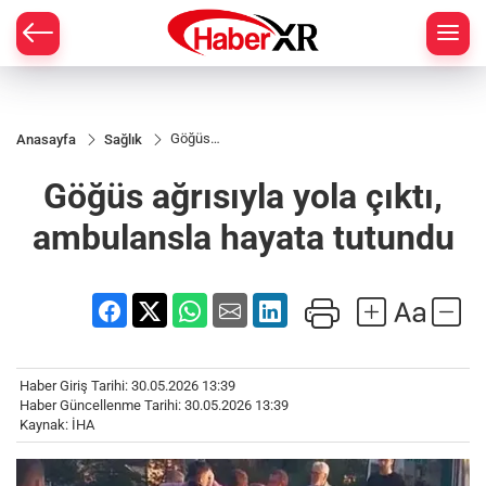
Göğüs
Anasayfa
Sağlık
ağrısıyla
yola çıktı,
Göğüs ağrısıyla yola çıktı,
ambulansla
hayata
tutundu
ambulansla hayata tutundu
Haber Giriş Tarihi: 30.05.2026 13:39
Haber Güncellenme Tarihi: 30.05.2026 13:39
Kaynak: İHA