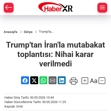
Trump'tan
Anasayfa
Dünya
İran'la
mutabakat
Trump'tan İran'la mutabakat
toplantısı:
Nihai karar
verilmedi
toplantısı: Nihai karar
verilmedi
Haber Giriş Tarihi: 30.05.2026 10:44
Haber Güncellenme Tarihi: 30.05.2026 11:25
Kaynak: DHA