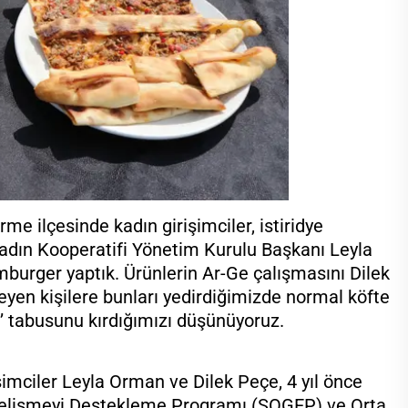
ilçesinde kadın girişimciler, istiridye
adın Kooperatifi Yönetim Kurulu Başkanı Leyla
mburger yaptık. Ürünlerin Ar-Ge çalışmasını Dilek
meyen kişilere bunları yedirdiğimizde normal köfte
dir’ tabusunu kırdığımızı düşünüyoruz.
imciler Leyla Orman ve Dilek Peçe, 4 yıl önce
l Gelişmeyi Destekleme Programı (SOGEP) ve Orta