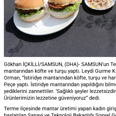
Gökhan İÇKİLLİ/SAMSUN, (DHA)- SAMSUN’un Terme 
mantarından köfte ve turşu yaptı. Leydi Gurme K
Orman, “İstiridye mantarından köfte, turşu ve ha
Peçe yaptı. İstiridye mantarından yapıldığını bil
yediklerini zannettiler. ‘Sağlıklı şeyler lezzetsiz
Ürünlerimizin lezzetine güveniyoruz” dedi.
Terme ilçesinde mantar üretimi yapan kadın giriş
başlatılan Sanayi ve Teknoloji Bakanlığı Sosya