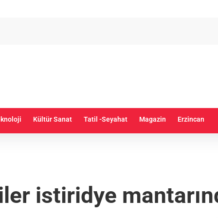
knoloji
Kültür Sanat
Tatil -Seyahat
Magazin
Erzincan
iler istiridye mantarın