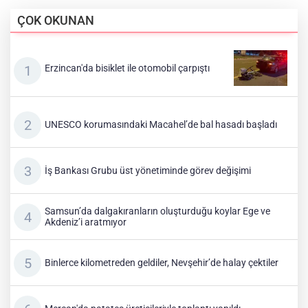
ÇOK OKUNAN
Erzincan'da bisiklet ile otomobil çarpıştı
UNESCO korumasındaki Macahel’de bal hasadı başladı
İş Bankası Grubu üst yönetiminde görev değişimi
Samsun’da dalgakıranların oluşturduğu koylar Ege ve
Akdeniz’i aratmıyor
Binlerce kilometreden geldiler, Nevşehir’de halay çektiler