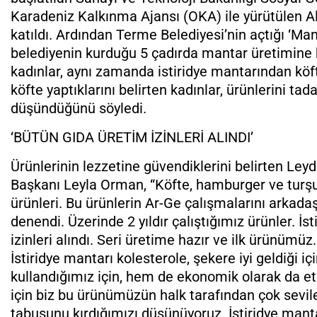
Karadeniz Kalkınma Ajansı (OKA) ile yürütülen Al
katıldı. Ardından Terme Belediyesi’nin açtığı ‘Man
belediyenin kurduğu 5 çadırda mantar üretimine 
kadınlar, aynı zamanda istiridye mantarından köft
köfte yaptıklarını belirten kadınlar, ürünlerini ta
düşündüğünü söyledi.
‘BÜTÜN GIDA ÜRETİM İZİNLERİ ALINDI’
Ürünlerinin lezzetine güvendiklerini belirten Le
Başkanı Leyla Orman, “Köfte, hamburger ve turşu
ürünleri. Bu ürünlerin Ar-Ge çalışmalarını arkada
denendi. Üzerinde 2 yıldır çalıştığımız ürünler. 
izinleri alındı. Seri üretime hazır ve ilk ürünümüz
İstiridye mantarı kolesterole, şekere iyi geldiği i
kullandığımız için, hem de ekonomik olarak da et
için biz bu ürünümüzün halk tarafından çok sevilec
tabusunu kırdığımızı düşünüyoruz. İstiridye manta