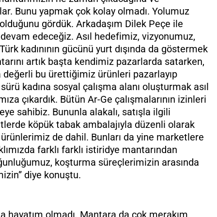
orlar. Bunu yapmak çok kolay olmadı. Yolumuz
 olduğunu gördük. Arkadaşım Dilek Peçe ile
e devam edeceğiz. Asıl hedefimiz, vizyonumuz,
p Türk kadınının gücünü yurt dışında da göstermek
tarını artık başta kendimiz pazarlarda satarken,
değerli bu ürettiğimiz ürünleri pazarlayıp
sürü kadına sosyal çalışma alanı oluşturmak asıl
mıza çıkardık. Bütün Ar-Ge çalışmalarının izinleri
ye sahibiz. Bununla alakalı, satışla ilgili
etlerde köpük tabak ambalajıyla düzenli olarak
ürünlerimiz de dahil. Bunları da yine marketlere
lımızda farklı farklı istiridye mantarından
yoğunluğumuz, koşturma süreçlerimizin arasında
mizin” diye konuştu.
şma hayatım olmadı. Mantara da çok merakım