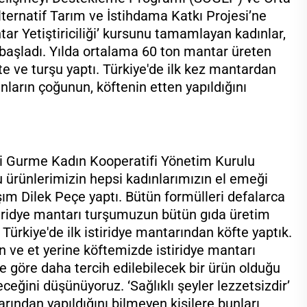
ternatif Tarım ve İstihdama Katkı Projesi’ne
tar Yetiştiriciliği’ kursunu tamamlayan kadınlar,
başladı. Yılda ortalama 60 ton mantar üreten
e ve turşu yaptı. Türkiye'de ilk kez mantardan
danların çoğunun, köftenin etten yapıldığını
ydi Gurme Kadın Kooperatifi Yönetim Kurulu
 ürünlerimizin hepsi kadınlarımızın el emeği
şım Dilek Peçe yaptı. Bütün formülleri defalarca
İstiridye mantarı turşumuzun bütün gıda üretim
. Türkiye'de ilk istiridye mantarından köfte yaptık.
çin ve et yerine köftemizde istiridye mantarı
e göre daha tercih edilebilecek bir ürün olduğu
eğini düşünüyoruz. ‘Sağlıklı şeyler lezzetsizdir’
rından yapıldığını bilmeyen kişilere bunları