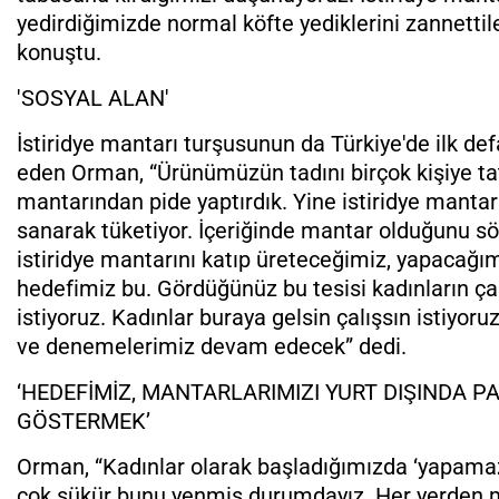
yedirdiğimizde normal köfte yediklerini zannettil
konuştu.
'SOSYAL ALAN'
İstiridye mantarı turşusunun da Türkiye'de ilk defa
eden Orman, “Ürünümüzün tadını birçok kişiye tat
mantarından pide yaptırdık. Yine istiridye mantar
sanarak tüketiyor. İçeriğinde mantar olduğunu söy
istiridye mantarını katıp üreteceğimiz, yapacağım
hedefimiz bu. Gördüğünüz bu tesisi kadınların çal
istiyoruz. Kadınlar buraya gelsin çalışsın istiyor
ve denemelerimiz devam edecek” dedi.
‘HEDEFİMİZ, MANTARLARIMIZI YURT DIŞINDA 
GÖSTERMEK’
Orman, “Kadınlar olarak başladığımızda ‘yapamazl
çok şükür bunu yenmiş durumdayız. Her yerden 