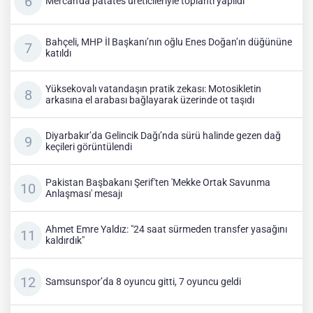
Mercan'da patates üreticileriyle toplantı yapıldı
Bahçeli, MHP İl Başkanı’nın oğlu Enes Doğan’ın düğününe
katıldı
Yüksekovalı vatandaşın pratik zekası: Motosikletin
arkasına el arabası bağlayarak üzerinde ot taşıdı
Diyarbakır’da Gelincik Dağı’nda sürü halinde gezen dağ
keçileri görüntülendi
Pakistan Başbakanı Şerif'ten 'Mekke Ortak Savunma
Anlaşması' mesajı
Ahmet Emre Yaldız: "24 saat sürmeden transfer yasağını
kaldırdık"
Samsunspor’da 8 oyuncu gitti, 7 oyuncu geldi