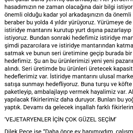
hasadımızın ne zaman olacağına dair bilgi istiy
önemli olduğu kadar yol arkadaşınızın da önemli
beraber bu yolda 4 yıldır yürüyoruz. Yürümeye d
istiridye mantarını kurutup yurt dışına pazarlayı
istiyoruz. Bundan sonraki hedefimiz istiridye man
şimdi pazarcılara ve istiridye mantarından katma 
satmak ve bunun seri üretimine geçip burada bir 
hedefimiz. Şu an bu ürünlerimizi yeni yeni pazarı
alındı. Seri üretimde bu ürünleri üretecek kapasite
hedeflerimiz var. İstiridye mantarını ulusal mark
satışa sunmayı hedefliyoruz. Buna turşu ve köfte 
paketleyip, ambalajlayıp vermek hayalimiz var. Ak
yapılacak fikirlerimiz daha duruyor. Bunları bu 
yaptık. Devamı da gelecek inşallah farklı fikirleri
‘VEJETARYENLER İÇİN ÇOK GÜZEL SEÇİM’
Dilek Peçe ise “Daha önce ev hanımıydım, çalı