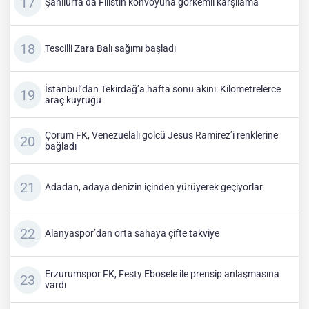
Şanlıurfa’da Filistin konvoyuna görkemli karşılama
Tescilli Zara Balı sağımı başladı
İstanbul’dan Tekirdağ’a hafta sonu akını: Kilometrelerce
araç kuyruğu
Çorum FK, Venezuelalı golcü Jesus Ramirez’i renklerine
bağladı
Adadan, adaya denizin içinden yürüyerek geçiyorlar
Alanyaspor’dan orta sahaya çifte takviye
Erzurumspor FK, Festy Ebosele ile prensip anlaşmasına
vardı