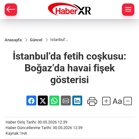
İstanbul’da
Anasayfa
Güncel
fetih
coşkusu:
İstanbul’da fetih coşkusu:
Boğaz’da
havai fişek
gösterisi
Boğaz’da havai fişek
gösterisi
Haber Giriş Tarihi: 30.05.2026 12:39
Haber Güncellenme Tarihi: 30.05.2026 12:39
Kaynak: İHA