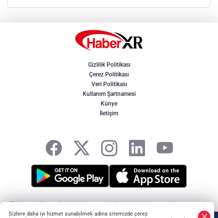
Gizlilik Politikası
Çerez Politikası
Veri Politikası
Kullanım Şartnamesi
Künye
İletişim
Türkiye ve dünya gündeminden son dakika haberler, ekonomi, spor, magazin
ve yerel gelişmeler. Doğru, tarafsız ve hızlı haberciliğin adresi HaberXR -
Sizlere daha iyi hizmet sunabilmek adına sitemizde çerez