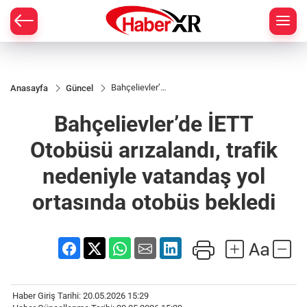
Bahçelievler’de
Anasayfa
Güncel
İETT Otobüsü
arızalandı,
Bahçelievler’de İETT
trafik
nedeniyle
vatandaş yol
Otobüsü arızalandı, trafik
ortasında
otobüs bekledi
nedeniyle vatandaş yol
ortasında otobüs bekledi
Haber Giriş Tarihi: 20.05.2026 15:29