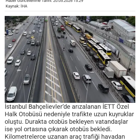
Haber Güncellenme Tarihi: 20.05.2026 15:29
Kaynak: İHA
İstanbul Bahçelievler’de arızalanan İETT Özel
Halk Otobüsü nedeniyle trafikte uzun kuyruklar
oluştu. Durakta otobüs bekleyen vatandaşlar
ise yol ortasına çıkarak otobüs bekledi.
Kilometrelerce uzanan araç trafiği havadan