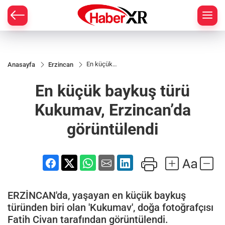
En küçük
Anasayfa
Erzincan
baykuş türü
Kukumav,
En küçük baykuş türü
Erzincan’da
görüntülendi
Kukumav, Erzincan’da
görüntülendi
ERZİNCAN'da, yaşayan en küçük baykuş
türünden biri olan 'Kukumav', doğa fotoğrafçısı
Fatih Civan tarafından görüntülendi.