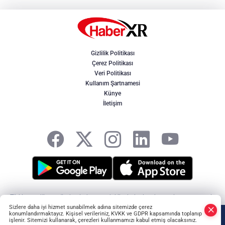
Gizlilik Politikası
Çerez Politikası
Veri Politikası
Kullanım Şartnamesi
Künye
İletişim
Türkiye ve dünya gündeminden son dakika haberler, ekonomi, spor, magazin
ve yerel gelişmeler. Doğru, tarafsız ve hızlı haberciliğin adresi HaberXR -
Sizlere daha iyi hizmet sunabilmek adına sitemizde çerez
HABER YAZILIMI
ve TURKTICARET.NET projesidir Copyright© 2006-2026 Tüm
konumlandırmaktayız. Kişisel verileriniz, KVKK ve GDPR kapsamında toplanıp
işlenir. Sitemizi kullanarak, çerezleri kullanmamızı kabul etmiş olacaksınız.
hakları saklıdır.