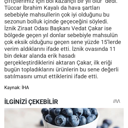
çiftçilerimiz için bol kazançlı bir yıl olur" dedi.
Tüccar İbrahim Kayalı da hava şartları
sebebiyle mahsullerin çok iyi olduğunu bu
sezonun bolluk içinde geçeceğini söyledi.
İznik Ziraat Odası Başkanı Vedat Çakar ise
bölgede geçen yıl donlar sebebiyle mahsulün
çok eksik olduğunu geçen sene yüzde 15’lerde
verim aldıklarını ifade etti. İznik ovasında 11
bin dekar alanda erik hasadı
gerçekleştirdiklerini aktaran Çakar, ilk eriği
bugün topladıklarını ürünlerin bu sene değerli
satılmasını umut ettiklerini ifade etti.
Kaynak: İHA