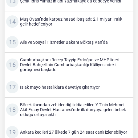
Şehit İdris Yılmaz'ın adı Yazmakaya'da caddeye verildi
Muş Ovası’nda karpuz hasadı başladı: 2,1 milyar liralık
gelir hedefleniyor
Aile ve Sosyal Hizmetler Bakanı Göktaş Van’da
Cumhurbaşkanı Recep Tayyip Erdoğan ve MHP lideri
Devlet Bahçeli’nin Cumhurbaşkanlığı Külliyesindeki
görüşmesi başladı.
Islak mayo hastalıklara davetiye çıkartıyor
Böcek ilacından zehirlendiği iddia edilen Y.T’nin Mehmet
Akif Ersoy Devlet Hastanesi’nde ilk dünyaya gelen bebek
olduğu ortaya çıktı
Ankara kedileri 27 ülkede 7 gün 24 saat canlı izlenebiliyor