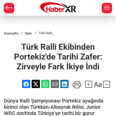
Türk Ralli
Anasayfa
Spor
Ekibinden
Portekiz'de
Türk Ralli Ekibinden
Tarihi
Zafer:
Zirveyle
Portekiz'de Tarihi Zafer:
Fark İkiye
İndi
Zirveyle Fark İkiye İndi
Dünya Ralli Şampiyonası Portekiz ayağında
birinci olan Türkkan-Albayrak ikilisi, Junior
WRC sınıfında Türkiye'ye tarihi bir gurur