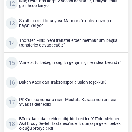
Muş Ovası’nda karpuz hasadı başladı: 2,1 milyar liralık
gelir hedefleniyor
Su altının renkli dünyası, Marmaris’e dalış turizmiyle
hayat veriyor
Thorsten Fink: "Yeni transferlerden memnunum, başka
transferler de yapacağız"
"Anne sütü, bebeğin sağlıklı gelişimi için en ideal besindir"
Bakan Kacır’dan Trabzonspor’a Salah teşekkürü
PKK’nın üç numaralı ismi Mustafa Karasu’nun annesi
Sivas’ta defnedildi
Böcek ilacından zehirlendiği iddia edilen Y.T’nin Mehmet
Akif Ersoy Devlet Hastanesi’nde ilk dünyaya gelen bebek
olduğu ortaya çıktı