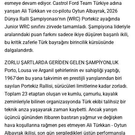
esmeye devam ediyor. Castrol Ford Team Türkiye adına
yarışan Ali Türkkan ve co-pilotu Oytun Albayrak, 2026
Dünya Ralli Şampiyonası'nın (WRC) Portekiz ayağında
Junior WRC sınıfını zirvede tamamladı. Şampiyona lideriyle
aralarındaki puan farkını sadece ikiye düşüren başarılı ikili,
bu kritik zaferle Türk bayrağını birincilik kürsüsünde
dalgalandırdı.
ZORLU ŞARTLARDA GERİDEN GELEN ŞAMPİYONLUK
Porto, Lousa ve Arganil şehirlerinin ev sahipliği yaptığı,
1967'den bu yana takvimin en prestijli yarışlarından biri
sayılan Portekiz Rallisi, sürücüleri limitlerine kadar zorladı.
Toplam 23 etaptan oluşan ve kumlu, çamurlu, kayalık
zeminleriyle bilinen organizasyonda Türk ekibi talihsiz bir
teknik arıza yaşayarak zaman kaybetti. Ancak yarışın
üçüncü gününden itibaren bastıran yağmur ve değişken
hava koşullarına rağmen pes etmeyen Ali Türkkan - Oytun
Albayrak ikilisi, son gün sergiledikleri üstün performansla