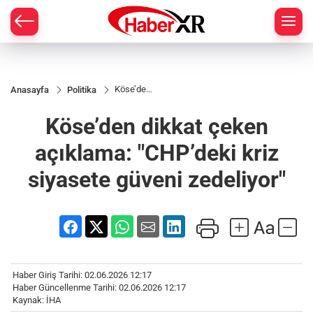
Köse’den
Anasayfa
Politika
dikkat
çeken
Köse’den dikkat çeken
açıklama:
"CHP’deki
kriz
açıklama: "CHP’deki kriz
siyasete
güveni
siyasete güveni zedeliyor"
zedeliyor"
Haber Giriş Tarihi: 02.06.2026 12:17
Haber Güncellenme Tarihi: 02.06.2026 12:17
Kaynak: İHA