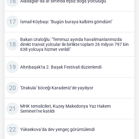
Aladağlar’da at sırtında eşsiz doğa yolculuğu
İsmail Köybaşı: "Bugün buraya kalbimi gömdüm"
Bakan Uraloğlu: "Temmuz ayında havalimanlarımızda
direkt transit yolcular ile birlikte toplam 26 milyon 797 bin
638 yolcuya hizmet verildi"
Altınbaşak'ta 2. Başak Festivali düzenlendi
’Drakula’ böceği Karadeniz’de yayılıyor
MHK temsilcileri, Kuzey Makedonya Yaz Hakem
Semineri’ne katıldı
Yüksekova’da dev yengeç görüntülendi