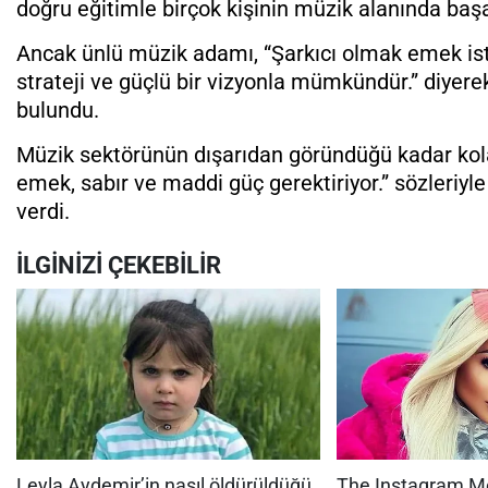
doğru eğitimle birçok kişinin müzik alanında başa
Ancak ünlü müzik adamı, “Şarkıcı olmak emek ister
strateji ve güçlü bir vizyonla mümkündür.” diyer
bulundu.
Müzik sektörünün dışarıdan göründüğü kadar kolay
emek, sabır ve maddi güç gerektiriyor.” sözleriy
verdi.