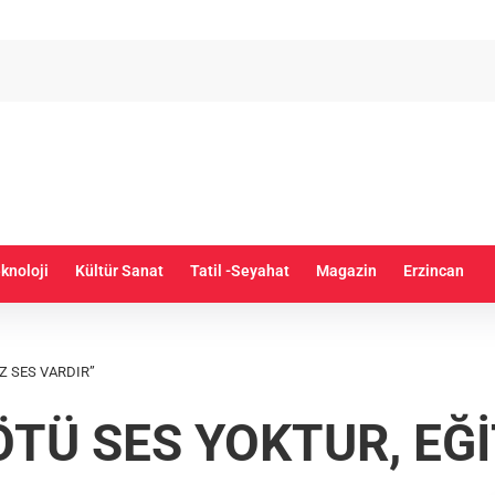
knoloji
Kültür Sanat
Tatil -Seyahat
Magazin
Erzincan
Z SES VARDIR”
TÜ SES YOKTUR, EĞİ