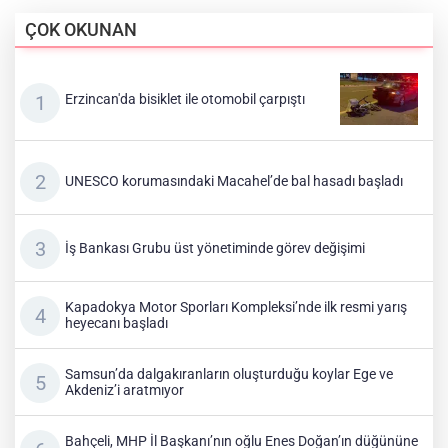
ÇOK OKUNAN
Erzincan'da bisiklet ile otomobil çarpıştı
UNESCO korumasındaki Macahel’de bal hasadı başladı
İş Bankası Grubu üst yönetiminde görev değişimi
Kapadokya Motor Sporları Kompleksi’nde ilk resmi yarış
heyecanı başladı
Samsun’da dalgakıranların oluşturduğu koylar Ege ve
Akdeniz’i aratmıyor
Bahçeli, MHP İl Başkanı’nın oğlu Enes Doğan’ın düğününe