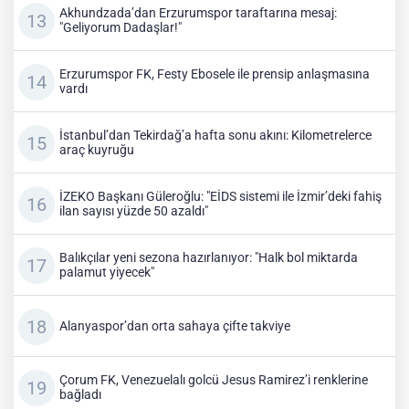
Akhundzada’dan Erzurumspor taraftarına mesaj:
"Geliyorum Dadaşlar!"
Erzurumspor FK, Festy Ebosele ile prensip anlaşmasına
vardı
İstanbul’dan Tekirdağ’a hafta sonu akını: Kilometrelerce
araç kuyruğu
İZEKO Başkanı Güleroğlu: "EİDS sistemi ile İzmir’deki fahiş
ilan sayısı yüzde 50 azaldı"
Balıkçılar yeni sezona hazırlanıyor: "Halk bol miktarda
palamut yiyecek"
Alanyaspor’dan orta sahaya çifte takviye
Çorum FK, Venezuelalı golcü Jesus Ramirez’i renklerine
bağladı