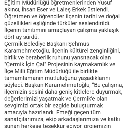
Eğitim Müdürlüğü öğretmenlerinden Yusuf
akıncı, İhsan Eser ve Laleş Erkek üstlendi.
Öğretmen ve öğrenciler ilçenin tarihi ve doğal
güzellikleri eşliğinde türküler seslendirildi.
İlçenin tanıtımını amaçlayan çalışma yaklaşık
dört ay sürdü.
Çermik Belediye Başkanı Şehmus
Karamehmetoğlu, ilçenin kültürel zenginliğini,
birlik ve beraberlik ruhunu yansıtacak olan
"Çermik İçin Çal" Projesinin kaymakamlık ve
İlçe Milli Eğitim Müdürlüğü ile birlikte
tamamlamanın mutluluğunu yaşadıklarını
söyledi. Başkan Karamehmetoğlu, ’’Bu çalışma,
ilçemizin sesini daha geniş kitlelere duyurmak,
değerlerimizi yaşatmak ve Çermik’e olan
sevgimizi ortak bir ezgide buluşturmak
amacıyla hazırlandı. Emeği geçen tüm
sanatçılarımıza, ekip arkadaşlarımıza ve katkı
sunan herkese teşekkür ediyor, projemizin