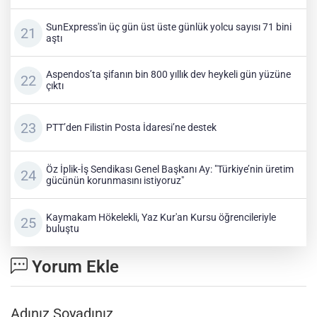
SunExpress'in üç gün üst üste günlük yolcu sayısı 71 bini
aştı
Aspendos’ta şifanın bin 800 yıllık dev heykeli gün yüzüne
çıktı
PTT’den Filistin Posta İdaresi’ne destek
Öz İplik-İş Sendikası Genel Başkanı Ay: "Türkiye’nin üretim
gücünün korunmasını istiyoruz"
Kaymakam Hökelekli, Yaz Kur'an Kursu öğrencileriyle
buluştu
Yorum Ekle
Adınız Soyadınız