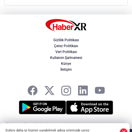
Gizlilik Politikası
Çerez Politikası
Veri Politikası
Kullanım Şartnamesi
Künye
İletişim
Türkiye ve dünya gündeminden son dakika haberler, ekonomi, spor, magazin
ve yerel gelişmeler. Doğru, tarafsız ve hızlı haberciliğin adresi HaberXR -
Sizlere daha iyi hizmet sunabilmek adına sitemizde çerez