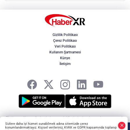
Gizlilik Politikası
Çerez Politikası
Veri Politikası
Kullanım Şartnamesi
Künye
İletişim
Türkiye ve dünya gündeminden son dakika haberler, ekonomi, spor, magazin
ve yerel gelişmeler. Doğru, tarafsız ve hızlı haberciliğin adresi HaberXR -
Sizlere daha iyi hizmet sunabilmek adına sitemizde çerez
HABER YAZILIMI
ve TURKTICARET.NET projesidir Copyright© 2006-2026 Tüm
konumlandırmaktayız. Kişisel verileriniz, KVKK ve GDPR kapsamında toplanıp