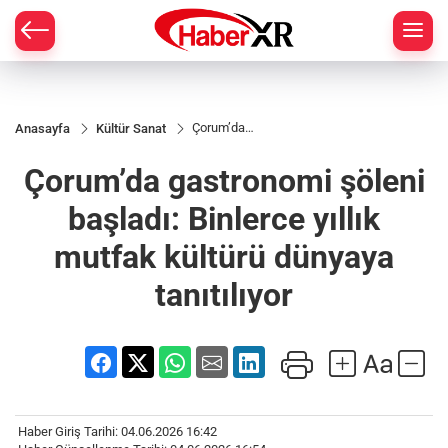
Çorum’da
Anasayfa
Kültür Sanat
gastronomi
şöleni
Çorum’da gastronomi şöleni
başladı:
Binlerce
yıllık
başladı: Binlerce yıllık
mutfak
kültürü
mutfak kültürü dünyaya
dünyaya
tanıtılıyor
tanıtılıyor
Haber Giriş Tarihi: 04.06.2026 16:42