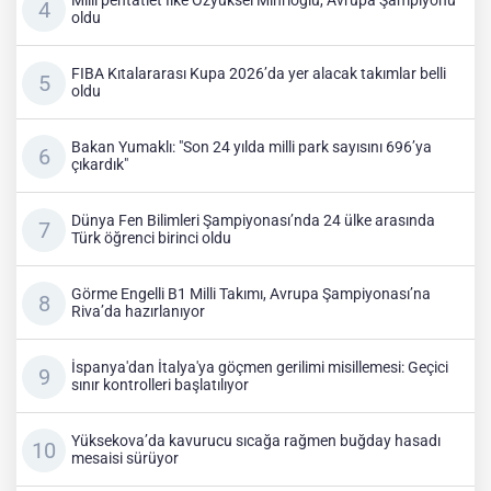
Milli pentatlet İlke Özyüksel Mihrioğlu, Avrupa Şampiyonu
oldu
FIBA Kıtalararası Kupa 2026’da yer alacak takımlar belli
oldu
Bakan Yumaklı: "Son 24 yılda milli park sayısını 696’ya
çıkardık"
Dünya Fen Bilimleri Şampiyonası’nda 24 ülke arasında
Türk öğrenci birinci oldu
Görme Engelli B1 Milli Takımı, Avrupa Şampiyonası’na
Riva’da hazırlanıyor
İspanya'dan İtalya'ya göçmen gerilimi misillemesi: Geçici
sınır kontrolleri başlatılıyor
Yüksekova’da kavurucu sıcağa rağmen buğday hasadı
mesaisi sürüyor