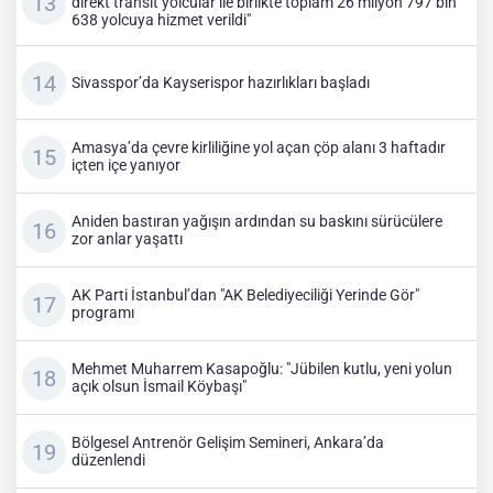
direkt transit yolcular ile birlikte toplam 26 milyon 797 bin
638 yolcuya hizmet verildi"
Sivasspor’da Kayserispor hazırlıkları başladı
Amasya’da çevre kirliliğine yol açan çöp alanı 3 haftadır
içten içe yanıyor
Aniden bastıran yağışın ardından su baskını sürücülere
zor anlar yaşattı
AK Parti İstanbul’dan "AK Belediyeciliği Yerinde Gör"
programı
Mehmet Muharrem Kasapoğlu: "Jübilen kutlu, yeni yolun
açık olsun İsmail Köybaşı"
Bölgesel Antrenör Gelişim Semineri, Ankara’da
düzenlendi