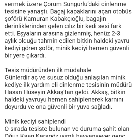
vermek üzere Çorum Sungurlu’daki dinlenme
tesisine yanaştı. Bagaj kapaklarını açan otobüs
şoförü Kamuran Kabakçıoğlu, bagajın
derinliklerinden gelen cılız bir kedi sesi fark
etti. Eşyaların arasına gizlenmiş, henüz 2-3
aylık olduğu tahmin edilen bitkin haldeki yavru
kediyi gören şoför, minik kediyi hemen güvenli
bir yere çıkardı.
Tesis müdüründen ilk müdahale
Günlerdir aç ve susuz olduğu anlaşılan minik
kediye ilk yardım eli dinlenme tesisinin müdürü
Hasan Hüseyin Akkaş’tan geldi. Akkaş, bitkin
haldeki yavruyu hemen sahiplenerek karnını
doyurdu ve ona güvenli bir yuva sağladı.
Minik kediyi sahiplendi
O sırada tesiste bulunan ve duruma şahit olan
Oğuz Kaan Karagöz isimli hayvansever genç,