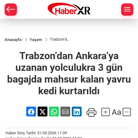
Trabzon’dan
Anasayfa
Yaşam
Ankara’ya
uzanan
Trabzon’dan Ankara’ya
yolculukra 3
gün bagajda
mahsur
uzanan yolculukra 3 gün
kalan yavru
kedi
bagajda mahsur kalan yavru
kurtarıldı
kedi kurtarıldı
Haber Giriş Tarihi: 31.05.2026 11:39