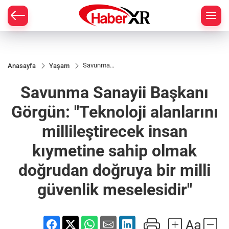
Savunma
Anasayfa
Yaşam
Sanayii
Başkanı
Savunma Sanayii Başkanı
Görgün:
"Teknoloji
alanlarını
Görgün: "Teknoloji alanlarını
millileştirecek
insan
millileştirecek insan
kıymetine
sahip olmak
doğrudan
kıymetine sahip olmak
doğruya bir
milli güvenlik
doğrudan doğruya bir milli
meselesidir"
güvenlik meselesidir"