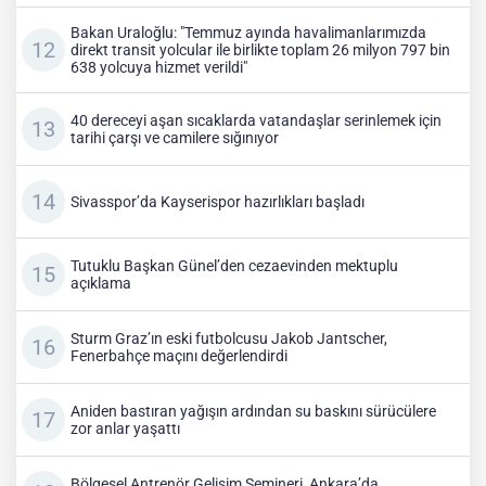
Bakan Uraloğlu: "Temmuz ayında havalimanlarımızda
direkt transit yolcular ile birlikte toplam 26 milyon 797 bin
638 yolcuya hizmet verildi"
40 dereceyi aşan sıcaklarda vatandaşlar serinlemek için
tarihi çarşı ve camilere sığınıyor
Sivasspor’da Kayserispor hazırlıkları başladı
Tutuklu Başkan Günel’den cezaevinden mektuplu
açıklama
Sturm Graz’ın eski futbolcusu Jakob Jantscher,
Fenerbahçe maçını değerlendirdi
Aniden bastıran yağışın ardından su baskını sürücülere
zor anlar yaşattı
Bölgesel Antrenör Gelişim Semineri, Ankara’da