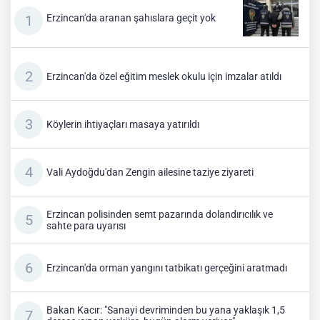
Erzincan'da aranan şahıslara geçit yok
Erzincan'da özel eğitim meslek okulu için imzalar atıldı
Köylerin ihtiyaçları masaya yatırıldı
Vali Aydoğdu'dan Zengin ailesine taziye ziyareti
Erzincan polisinden semt pazarında dolandırıcılık ve
sahte para uyarısı
Erzincan'da orman yangını tatbikatı gerçeğini aratmadı
Bakan Kacır: "Sanayi devriminden bu yana yaklaşık 1,5