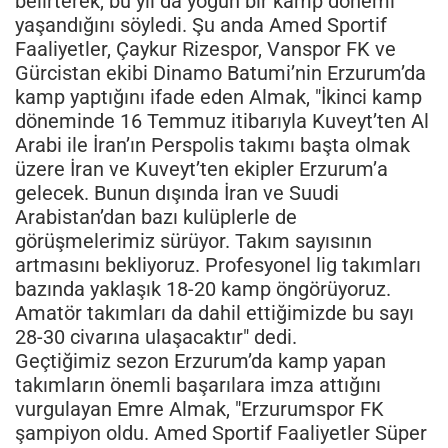
belirterek, bu yıl da yoğun bir kamp dönemi
yaşandığını söyledi. Şu anda Amed Sportif
Faaliyetler, Çaykur Rizespor, Vanspor FK ve
Gürcistan ekibi Dinamo Batumi’nin Erzurum’da
kamp yaptığını ifade eden Almak, "İkinci kamp
döneminde 16 Temmuz itibarıyla Kuveyt’ten Al
Arabi ile İran’ın Perspolis takımı başta olmak
üzere İran ve Kuveyt’ten ekipler Erzurum’a
gelecek. Bunun dışında İran ve Suudi
Arabistan’dan bazı kulüplerle de
görüşmelerimiz sürüyor. Takım sayısının
artmasını bekliyoruz. Profesyonel lig takımları
bazında yaklaşık 18-20 kamp öngörüyoruz.
Amatör takımları da dahil ettiğimizde bu sayı
28-30 civarına ulaşacaktır" dedi.
Geçtiğimiz sezon Erzurum’da kamp yapan
takımların önemli başarılara imza attığını
vurgulayan Emre Almak, "Erzurumspor FK
şampiyon oldu. Amed Sportif Faaliyetler Süper