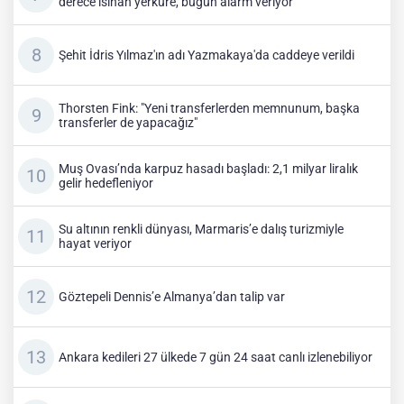
derece ısınan yerküre, bugün alarm veriyor"
Şehit İdris Yılmaz'ın adı Yazmakaya'da caddeye verildi
Thorsten Fink: "Yeni transferlerden memnunum, başka
transferler de yapacağız"
Muş Ovası’nda karpuz hasadı başladı: 2,1 milyar liralık
gelir hedefleniyor
Su altının renkli dünyası, Marmaris’e dalış turizmiyle
hayat veriyor
Göztepeli Dennis’e Almanya’dan talip var
Ankara kedileri 27 ülkede 7 gün 24 saat canlı izlenebiliyor