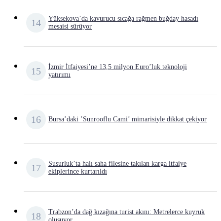
Yüksekova’da kavurucu sıcağa rağmen buğday hasadı
mesaisi sürüyor
İzmir İtfaiyesi’ne 13,5 milyon Euro’luk teknoloji
yatırımı
Bursa’daki ’Sunrooflu Cami’ mimarisiyle dikkat çekiyor
Susurluk’ta halı saha filesine takılan karga itfaiye
ekiplerince kurtarıldı
Trabzon’da dağ kızağına turist akını: Metrelerce kuyruk
oluşuyor