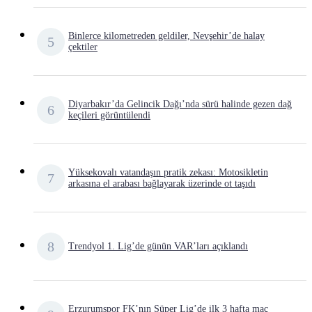
Binlerce kilometreden geldiler, Nevşehir’de halay
çektiler
Diyarbakır’da Gelincik Dağı’nda sürü halinde gezen dağ
keçileri görüntülendi
Yüksekovalı vatandaşın pratik zekası: Motosikletin
arkasına el arabası bağlayarak üzerinde ot taşıdı
Trendyol 1. Lig’de günün VAR’ları açıklandı
Erzurumspor FK’nın Süper Lig’de ilk 3 hafta maç