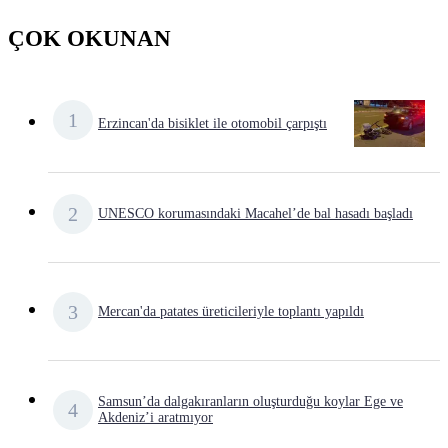
ÇOK OKUNAN
Erzincan'da bisiklet ile otomobil çarpıştı
UNESCO korumasındaki Macahel’de bal hasadı başladı
Mercan'da patates üreticileriyle toplantı yapıldı
Samsun’da dalgakıranların oluşturduğu koylar Ege ve
Akdeniz’i aratmıyor