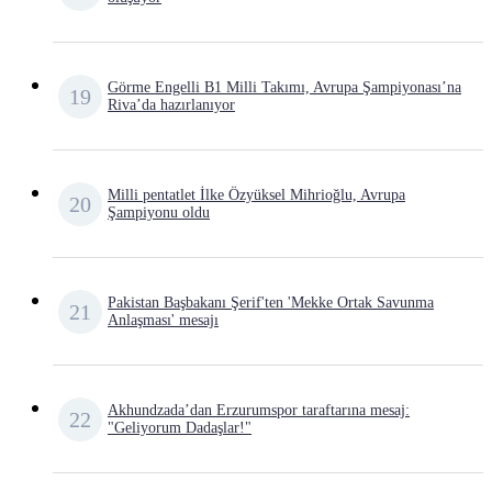
Görme Engelli B1 Milli Takımı, Avrupa Şampiyonası’na
Riva’da hazırlanıyor
Milli pentatlet İlke Özyüksel Mihrioğlu, Avrupa
Şampiyonu oldu
Pakistan Başbakanı Şerif'ten 'Mekke Ortak Savunma
Anlaşması' mesajı
Akhundzada’dan Erzurumspor taraftarına mesaj:
"Geliyorum Dadaşlar!"