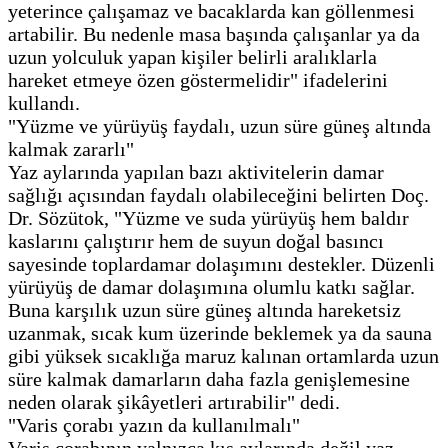
yeterince çalışamaz ve bacaklarda kan göllenmesi
artabilir. Bu nedenle masa başında çalışanlar ya da
uzun yolculuk yapan kişiler belirli aralıklarla
hareket etmeye özen göstermelidir" ifadelerini
kullandı.
"Yüzme ve yürüyüş faydalı, uzun süre güneş altında
kalmak zararlı"
Yaz aylarında yapılan bazı aktivitelerin damar
sağlığı açısından faydalı olabileceğini belirten Doç.
Dr. Sözütok, "Yüzme ve suda yürüyüş hem baldır
kaslarını çalıştırır hem de suyun doğal basıncı
sayesinde toplardamar dolaşımını destekler. Düzenli
yürüyüş de damar dolaşımına olumlu katkı sağlar.
Buna karşılık uzun süre güneş altında hareketsiz
uzanmak, sıcak kum üzerinde beklemek ya da sauna
gibi yüksek sıcaklığa maruz kalınan ortamlarda uzun
süre kalmak damarların daha fazla genişlemesine
neden olarak şikâyetleri artırabilir" dedi.
"Varis çorabı yazın da kullanılmalı"
Varis çorabının yalnızca kış aylarında değil yaz