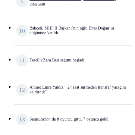
programı
Bahçeli, MHP İl Başkanı’nın oğlu Enes Doğan’ın
düğününe katıldı
Tescilli Zara Balı sağımı başladı
Ahmet Emre Yaldız: "24 saat sürmeden transfer yasağını
kaldırdık"
Samsunspor’da 8 oyuncu gitti, 7 oyuncu geldi