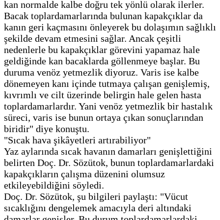
kan normalde kalbe doğru tek yönlü olarak ilerler.
Bacak toplardamarlarında bulunan kapakçıklar da
kanın geri kaçmasını önleyerek bu dolaşımın sağlıklı
şekilde devam etmesini sağlar. Ancak çeşitli
nedenlerle bu kapakçıklar görevini yapamaz hale
geldiğinde kan bacaklarda göllenmeye başlar. Bu
duruma venöz yetmezlik diyoruz. Varis ise kalbe
dönemeyen kanı içinde tutmaya çalışan genişlemiş,
kıvrımlı ve cilt üzerinde belirgin hale gelen hasta
toplardamarlardır. Yani venöz yetmezlik bir hastalık
süreci, varis ise bunun ortaya çıkan sonuçlarından
biridir" diye konuştu.
"Sıcak hava şikâyetleri artırabiliyor"
Yaz aylarında sıcak havanın damarları genişlettiğini
belirten Doç. Dr. Sözütok, bunun toplardamarlardaki
kapakçıkların çalışma düzenini olumsuz
etkileyebildiğini söyledi.
Doç. Dr. Sözütok, şu bilgileri paylaştı: "Vücut
sıcaklığını dengelemek amacıyla deri altındaki
damarlar genişler. Bu durum toplardamarlardaki