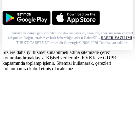
Türkiye ve dünya gündeminden son dakika haberler, ekonomi, spor, magazin ve yerel
gelişmeler. Doğru, tarafsız ve hızlı haberciliğin adresi HaberXR -
HABER YAZILIMI
v
TURKTICARET.NET projesidir Copyright© 2006-2026 Tüm hakları saklıdır.
Sizlere daha iyi hizmet sunabilmek adına sitemizde çerez
konumlandırmaktayız. Kişisel verileriniz, KVKK ve GDPR
kapsamında toplanıp işlenir. Sitemizi kullanarak, çerezleri
kullanmamızı kabul etmiş olacaksınız.