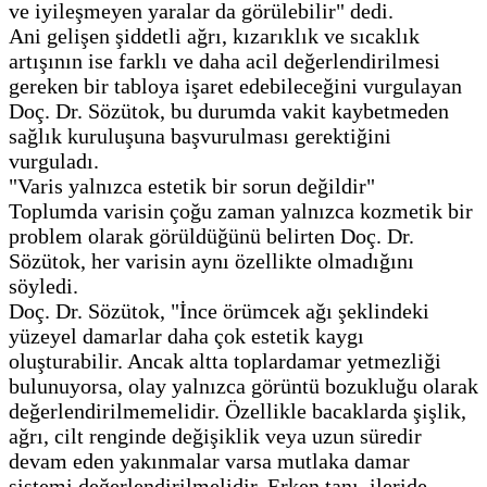
ve iyileşmeyen yaralar da görülebilir" dedi.
Ani gelişen şiddetli ağrı, kızarıklık ve sıcaklık
artışının ise farklı ve daha acil değerlendirilmesi
gereken bir tabloya işaret edebileceğini vurgulayan
Doç. Dr. Sözütok, bu durumda vakit kaybetmeden
sağlık kuruluşuna başvurulması gerektiğini
vurguladı.
"Varis yalnızca estetik bir sorun değildir"
Toplumda varisin çoğu zaman yalnızca kozmetik bir
problem olarak görüldüğünü belirten Doç. Dr.
Sözütok, her varisin aynı özellikte olmadığını
söyledi.
Doç. Dr. Sözütok, "İnce örümcek ağı şeklindeki
yüzeyel damarlar daha çok estetik kaygı
oluşturabilir. Ancak altta toplardamar yetmezliği
bulunuyorsa, olay yalnızca görüntü bozukluğu olarak
değerlendirilmemelidir. Özellikle bacaklarda şişlik,
ağrı, cilt renginde değişiklik veya uzun süredir
devam eden yakınmalar varsa mutlaka damar
sistemi değerlendirilmelidir. Erken tanı, ileride