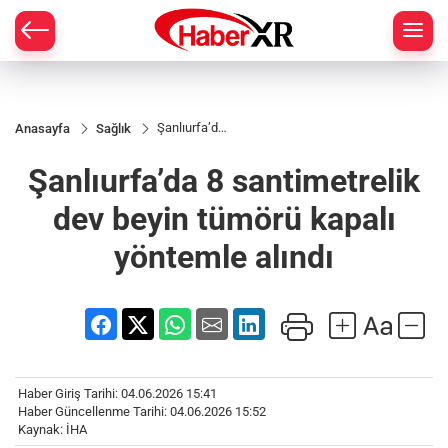
Şanlıurfa’da
Anasayfa
Sağlık
8
santimetrelik
Şanlıurfa’da 8 santimetrelik
dev beyin
tümörü
kapalı
dev beyin tümörü kapalı
yöntemle
alındı
yöntemle alındı
Haber Giriş Tarihi: 04.06.2026 15:41
Haber Güncellenme Tarihi: 04.06.2026 15:52
Kaynak: İHA