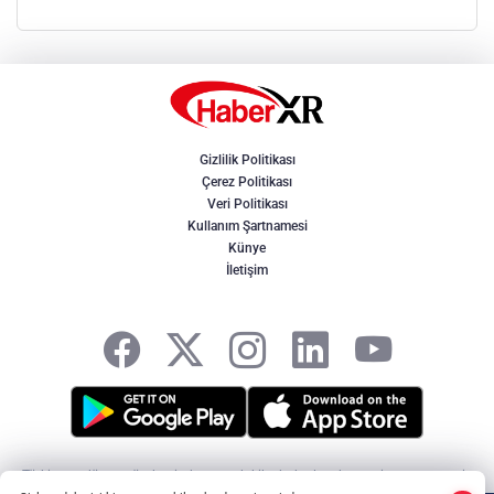
Gizlilik Politikası
Çerez Politikası
Veri Politikası
Kullanım Şartnamesi
Künye
İletişim
Türkiye ve dünya gündeminden son dakika haberler, ekonomi, spor, magazin
ve yerel gelişmeler. Doğru, tarafsız ve hızlı haberciliğin adresi HaberXR -