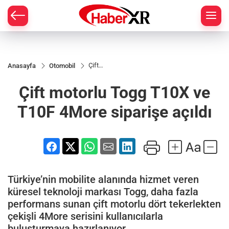
Çift
Anasayfa
Otomobil
motorlu
Togg
Çift motorlu Togg T10X ve
T10X
ve T10F
4More
T10F 4More siparişe açıldı
siparişe
açıldı
Türkiye’nin mobilite alanında hizmet veren
küresel teknoloji markası Togg, daha fazla
performans sunan çift motorlu dört tekerlekten
çekişli 4More serisini kullanıcılarla
buluşturmaya hazırlanıyor.