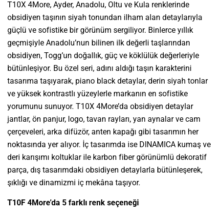
T10X 4More, Ayder, Anadolu, Oltu ve Kula renklerinde
obsidiyen taşının siyah tonundan ilham alan detaylarıyla
güçlü ve sofistike bir görünüm sergiliyor. Binlerce yıllık
geçmişiyle Anadolu’nun bilinen ilk değerli taşlarından
obsidiyen, Togg’un doğallık, güç ve köklülük değerleriyle
bütünleşiyor. Bu özel seri, adını aldığı taşın karakterini
tasarıma taşıyarak, piano black detaylar, derin siyah tonlar
ve yüksek kontrastlı yüzeylerle markanın en sofistike
yorumunu sunuyor. T10X 4More’da obsidiyen detaylar
jantlar, ön panjur, logo, tavan rayları, yan aynalar ve cam
çerçeveleri, arka difüzör, anten kapağı gibi tasarımın her
noktasında yer alıyor. İç tasarımda ise DINAMICA kumaş ve
deri karışımı koltuklar ile karbon fiber görünümlü dekoratif
parça, dış tasarımdaki obsidiyen detaylarla bütünleşerek,
şıklığı ve dinamizmi iç mekâna taşıyor.
T10F 4More’da 5 farklı renk seçeneği