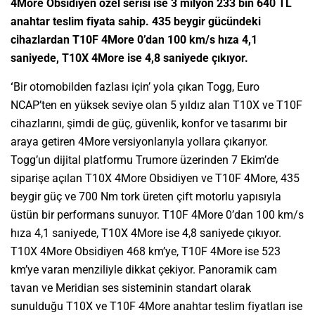
4More Obsidiyen özel serisi ise 3 milyon 233 bin 640 TL
anahtar teslim fiyata sahip. 435 beygir gücündeki
cihazlardan T10F 4More 0’dan 100 km/s hıza 4,1
saniyede, T10X 4More ise 4,8 saniyede çıkıyor.
‘
Bir otomobilden fazlası için’ yola çıkan Togg, Euro
NCAP’ten en yüksek seviye olan 5 yıldız alan T10X ve T10F
cihazlarını, şimdi de güç, güvenlik, konfor ve tasarımı bir
araya getiren 4More versiyonlarıyla yollara çıkarıyor.
Togg’un dijital platformu Trumore üzerinden 7 Ekim’de
siparişe açılan T10X 4More Obsidiyen ve T10F 4More, 435
beygir güç ve 700 Nm tork üreten çift motorlu yapısıyla
üstün bir performans sunuyor. T10F 4More 0’dan 100 km/s
hıza 4,1 saniyede, T10X 4More ise 4,8 saniyede çıkıyor.
T10X 4More Obsidiyen 468 km’ye, T10F 4More ise 523
km’ye varan menziliyle dikkat çekiyor. Panoramik cam
tavan ve Meridian ses sisteminin standart olarak
sunulduğu T10X ve T10F 4More anahtar teslim fiyatları ise