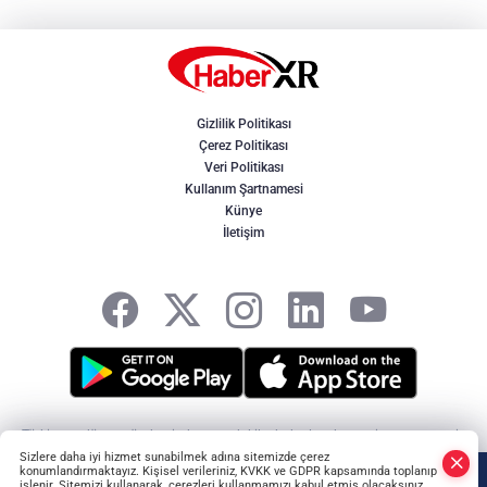
Gizlilik Politikası
Çerez Politikası
Veri Politikası
Kullanım Şartnamesi
Künye
İletişim
Türkiye ve dünya gündeminden son dakika haberler, ekonomi, spor, magazin
ve yerel gelişmeler. Doğru, tarafsız ve hızlı haberciliğin adresi HaberXR -
Sizlere daha iyi hizmet sunabilmek adına sitemizde çerez
HABER YAZILIMI
ve TURKTICARET.NET projesidir Copyright© 2006-2026 Tüm
konumlandırmaktayız. Kişisel verileriniz, KVKK ve GDPR kapsamında toplanıp
işlenir. Sitemizi kullanarak, çerezleri kullanmamızı kabul etmiş olacaksınız.
hakları saklıdır.