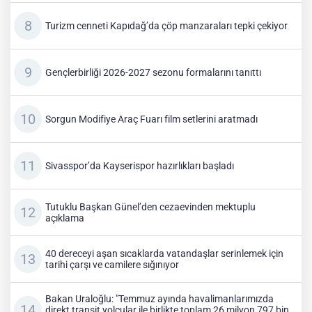
Turizm cenneti Kapıdağ’da çöp manzaraları tepki çekiyor
Gençlerbirliği 2026-2027 sezonu formalarını tanıttı
Sorgun Modifiye Araç Fuarı film setlerini aratmadı
Sivasspor’da Kayserispor hazırlıkları başladı
Tutuklu Başkan Günel’den cezaevinden mektuplu
açıklama
40 dereceyi aşan sıcaklarda vatandaşlar serinlemek için
tarihi çarşı ve camilere sığınıyor
Bakan Uraloğlu: "Temmuz ayında havalimanlarımızda
direkt transit yolcular ile birlikte toplam 26 milyon 797 bin