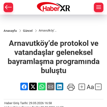
Arnavutköy’de
Anasayfa
Güncel
protokol ve
vatandaşlar
Arnavutköy’de protokol ve
geleneksel
bayramlaşma
programında
vatandaşlar geleneksel
buluştu
bayramlaşma programında
buluştu
Haber Giriş Tarihi: 29.05.2026 16:58