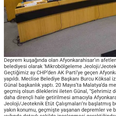
Deprem kuşağında olan Afyonkarahisar’ın afetlere
belediyesi olarak ‘Mikrobölgeleme Jeoloji/Jeotekn
Geçtiğimiz ay CHP’den AK Parti’ye geçen Afyonkar
yapıldı. Meclise Belediye Başkanı Burcu Köksal iz
Günal başkanlık yaptı. 20 Mayıs’ta Malatya’da me
geçmiş olsun dileklerini ileten Günal, "Şehrimiz
daha dirençli hale getirilmesi amacıyla Afyonkar
Jeoloji/Jeoteknik Etüt Çalışmaları’nı başlatmış b
yakın konumu, geçmişte yaşanan depremler ve bölg
ışığında detaylı şekilde incelenmesi gerektiğinde