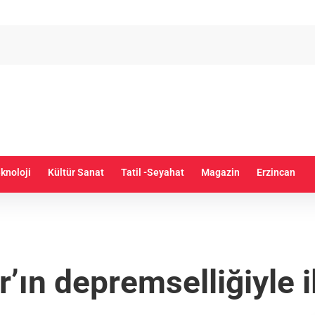
knoloji
Kültür Sanat
Tatil -Seyahat
Magazin
Erzincan
ın depremselliğiyle il