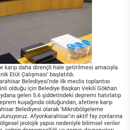
 karşı daha dirençli hale getirilmesi amacıyla
ik Etüt Çalışması’ başlatıldı.
ahisar Belediyesi’nde ilk meclis toplantısı
inli olduğu için Belediye Başkan Vekili Gökhan
ydana gelen 5.6 şiddetindeki depremi hatırlatıp
 deprem kuşağında olduğundan, afetlere karşı
ahisar Belediyesi olarak ‘Mikrobölgeleme
ulunuyoruz. Afyonkarahisar’ın aktif fay zonlarına
esel jeolojik yapısı nedeniyle bilimsel veriler
n, şehrin depremselliği ve zemin davranışları