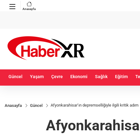
Anasayfa
Güncel
Yaşam
Çevre
Ekonomi
Sağlık
Eğitim
Te
Afyonkarahisar’ın depremselliğiyle ilgili kritik adım
Anasayfa
Güncel
Afyonkarahisar’