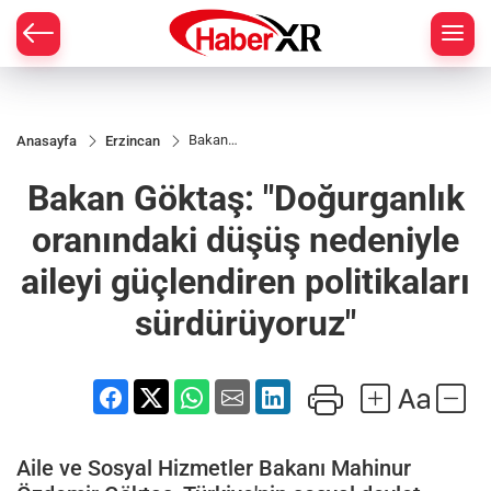
Bakan
Anasayfa
Erzincan
Göktaş:
"Doğurganlık
Bakan Göktaş: "Doğurganlık
oranındaki
düşüş
nedeniyle
oranındaki düşüş nedeniyle
aileyi
güçlendiren
aileyi güçlendiren politikaları
politikaları
sürdürüyoruz"
sürdürüyoruz"
Aile ve Sosyal Hizmetler Bakanı Mahinur