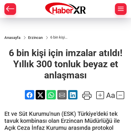
6 bin kişi
Anasayfa
Erzincan
için
imzalar
6 bin kişi için imzalar atıldı!
atıldı!
Yıllık 300
tonluk
Yıllık 300 tonluk beyaz et
beyaz et
anlaşması
anlaşması
Et ve Süt Kurumu'nun (ESK) Türkiye'deki tek
tavuk kombinası olan Erzincan Müdürlüğü ile
Açık Ceza İnfaz Kurumu arasında protokol