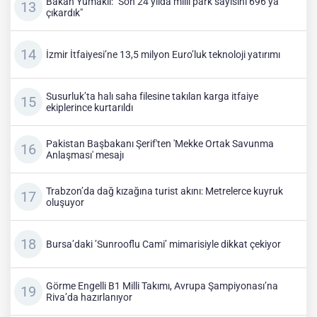
Bakan Yumaklı: "Son 24 yılda milli park sayısını 696’ya
çıkardık"
İzmir İtfaiyesi’ne 13,5 milyon Euro’luk teknoloji yatırımı
Susurluk’ta halı saha filesine takılan karga itfaiye
ekiplerince kurtarıldı
Pakistan Başbakanı Şerif'ten 'Mekke Ortak Savunma
Anlaşması' mesajı
Trabzon’da dağ kızağına turist akını: Metrelerce kuyruk
oluşuyor
Bursa’daki ’Sunrooflu Cami’ mimarisiyle dikkat çekiyor
Görme Engelli B1 Milli Takımı, Avrupa Şampiyonası’na
Riva’da hazırlanıyor