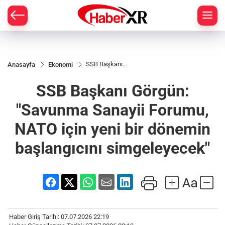
SSB Başkanı
Anasayfa
Ekonomi
Görgün:
"Savunma
SSB Başkanı Görgün:
Sanayii
Forumu, NATO
için yeni bir
"Savunma Sanayii Forumu,
dönemin
başlangıcını
NATO için yeni bir dönemin
simgeleyecek"
başlangıcını simgeleyecek"
Haber Giriş Tarihi: 07.07.2026 22:19