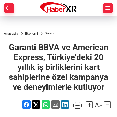
Garanti
Anasayfa
Ekonomi
BBVA ve
American
Garanti BBVA ve American
Express,
Türkiye’deki
20 yıllık iş
Express, Türkiye’deki 20
birliklerini
kart
yıllık iş birliklerini kart
sahiplerine
özel
kampanya
sahiplerine özel kampanya
ve
deneyimlerle
ve deneyimlerle kutluyor
kutluyor