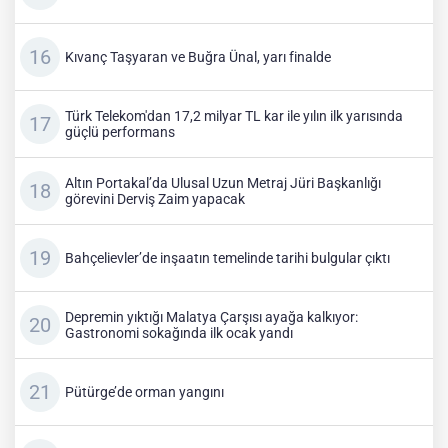
Kıvanç Taşyaran ve Buğra Ünal, yarı finalde
Türk Telekom'dan 17,2 milyar TL kar ile yılın ilk yarısında
güçlü performans
Altın Portakal’da Ulusal Uzun Metraj Jüri Başkanlığı
görevini Derviş Zaim yapacak
Bahçelievler’de inşaatın temelinde tarihi bulgular çıktı
Depremin yıktığı Malatya Çarşısı ayağa kalkıyor:
Gastronomi sokağında ilk ocak yandı
Pütürge’de orman yangını