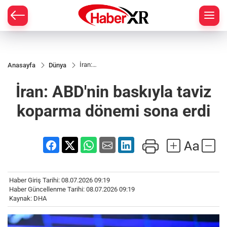
İran:
Anasayfa
Dünya
ABD'nin
baskıyla
İran: ABD'nin baskıyla taviz
taviz
koparma
dönemi
koparma dönemi sona erdi
sona
erdi
Haber Giriş Tarihi: 08.07.2026 09:19
Haber Güncellenme Tarihi: 08.07.2026 09:19
Kaynak: DHA