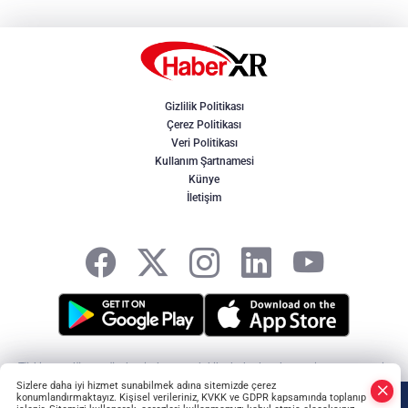
Gizlilik Politikası
Çerez Politikası
Veri Politikası
Kullanım Şartnamesi
Künye
İletişim
Türkiye ve dünya gündeminden son dakika haberler, ekonomi, spor, magazin
ve yerel gelişmeler. Doğru, tarafsız ve hızlı haberciliğin adresi HaberXR -
Sizlere daha iyi hizmet sunabilmek adına sitemizde çerez
HABER YAZILIMI
ve TURKTICARET.NET projesidir Copyright© 2006-2026 Tüm
konumlandırmaktayız. Kişisel verileriniz, KVKK ve GDPR kapsamında toplanıp