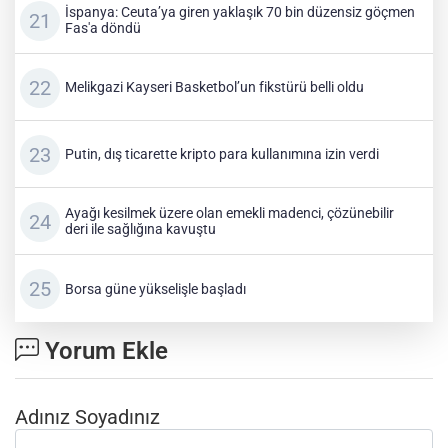
İspanya: Ceuta’ya giren yaklaşık 70 bin düzensiz göçmen
Fas'a döndü
Melikgazi Kayseri Basketbol’un fikstürü belli oldu
Putin, dış ticarette kripto para kullanımına izin verdi
Ayağı kesilmek üzere olan emekli madenci, çözünebilir
deri ile sağlığına kavuştu
Borsa güne yükselişle başladı
Yorum Ekle
Adınız Soyadınız