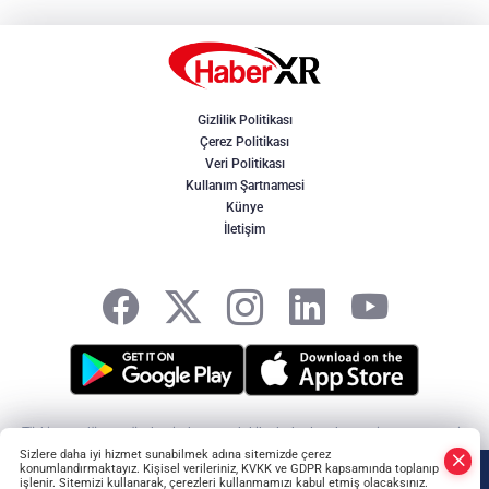
Gizlilik Politikası
Çerez Politikası
Veri Politikası
Kullanım Şartnamesi
Künye
İletişim
Türkiye ve dünya gündeminden son dakika haberler, ekonomi, spor, magazin
ve yerel gelişmeler. Doğru, tarafsız ve hızlı haberciliğin adresi HaberXR -
Sizlere daha iyi hizmet sunabilmek adına sitemizde çerez
HABER YAZILIMI
ve TURKTICARET.NET projesidir Copyright© 2006-2026 Tüm
konumlandırmaktayız. Kişisel verileriniz, KVKK ve GDPR kapsamında toplanıp
işlenir. Sitemizi kullanarak, çerezleri kullanmamızı kabul etmiş olacaksınız.
hakları saklıdır.