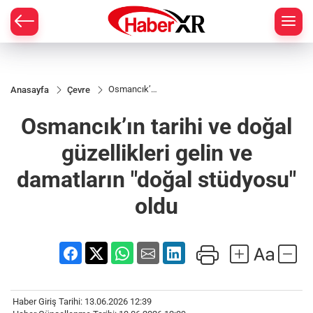
Osmancık’ın
Anasayfa
Çevre
tarihi ve
doğal
Osmancık’ın tarihi ve doğal
güzellikleri
gelin ve
damatların
güzellikleri gelin ve
"doğal
stüdyosu"
damatların "doğal stüdyosu"
oldu
oldu
Haber Giriş Tarihi: 13.06.2026 12:39