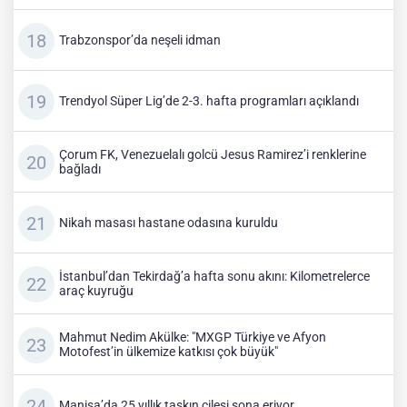
Trabzonspor’da neşeli idman
Trendyol Süper Lig’de 2-3. hafta programları açıklandı
Çorum FK, Venezuelalı golcü Jesus Ramirez’i renklerine
bağladı
Nikah masası hastane odasına kuruldu
İstanbul’dan Tekirdağ’a hafta sonu akını: Kilometrelerce
araç kuyruğu
Mahmut Nedim Akülke: "MXGP Türkiye ve Afyon
Motofest’in ülkemize katkısı çok büyük"
Manisa’da 25 yıllık taşkın çilesi sona eriyor