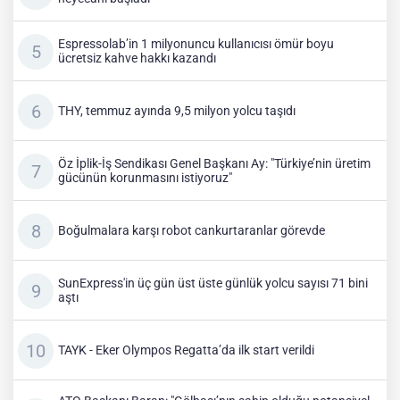
Espressolab’in 1 milyonuncu kullanıcısı ömür boyu
ücretsiz kahve hakkı kazandı
THY, temmuz ayında 9,5 milyon yolcu taşıdı
Öz İplik-İş Sendikası Genel Başkanı Ay: "Türkiye’nin üretim
gücünün korunmasını istiyoruz"
Boğulmalara karşı robot cankurtaranlar görevde
SunExpress'in üç gün üst üste günlük yolcu sayısı 71 bini
aştı
TAYK - Eker Olympos Regatta’da ilk start verildi