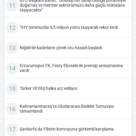
ATO Başkanı Baran: "Gölbaşı’nın sahip olduğu potansiyel
doğal taş ve mermer sektörümüzü daha güçlü noktalara
taşıyacaktır"
THY temmuzda 9,5 milyon yolcu taşıyarak rekor kırdı
Niğde’de kadınların çörek otu hasadı başladı
Erzurumspor FK, Festy Ebosele ile prensip anlaşmasına
vardı
Türker VEYAŞ halka arz ediliyor
Kahramanmaraş’ta Uluslararası Bisiklet Turnuvası
tamamlandı
Şanlıurfa’da Filistin konvoyuna görkemli karşılama