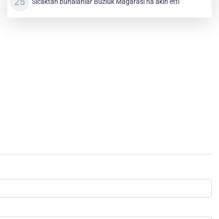
Sıcaktan bunalanlar Buzluk Mağarası’na akın etti