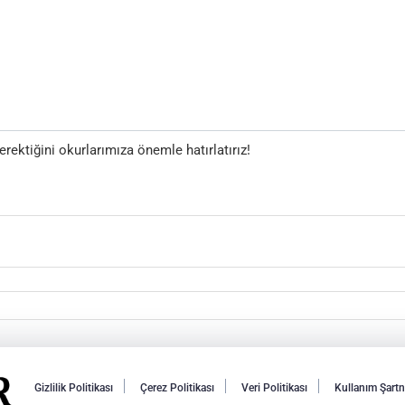
ektiğini okurlarımıza önemle hatırlatırız!
Gizlilik Politikası
Çerez Politikası
Veri Politikası
Kullanım Şart