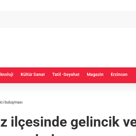
knoloji
Kültür Sanat
Tatil -Seyahat
Magazin
Erzincan
yici buluşması
az ilçesinde gelincik v