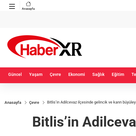
Anasayfa
Güncel
Yaşam
Çevre
Ekonomi
Sağlık
Eğitim
Te
Bitlis’in Adilcevaz ilçesinde gelincik ve karın büyüle
Anasayfa
Çevre
Bitlis’in Adilcev