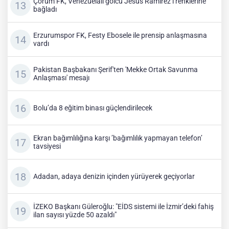
Çorum FK, Venezuelalı golcü Jesus Ramirez’i renklerine
bağladı
Erzurumspor FK, Festy Ebosele ile prensip anlaşmasına
vardı
Pakistan Başbakanı Şerif'ten 'Mekke Ortak Savunma
Anlaşması' mesajı
Bolu’da 8 eğitim binası güçlendirilecek
Ekran bağımlılığına karşı ’bağımlılık yapmayan telefon’
tavsiyesi
Adadan, adaya denizin içinden yürüyerek geçiyorlar
İZEKO Başkanı Güleroğlu: "EİDS sistemi ile İzmir’deki fahiş
ilan sayısı yüzde 50 azaldı"