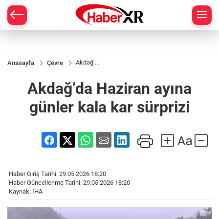
Akdağ’da
Anasayfa
Çevre
Haziran
ayına
Akdağ’da Haziran ayına
günler
kala kar
sürprizi
günler kala kar sürprizi
Haber Giriş Tarihi: 29.05.2026 18:20
Haber Güncellenme Tarihi: 29.05.2026 18:20
Kaynak: İHA