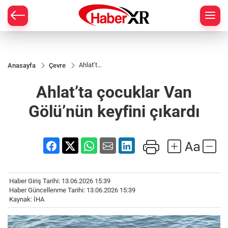
Ahlat’ta
Anasayfa
Çevre
çocuklar
Van
Ahlat’ta çocuklar Van
Gölü’nün
keyfini
çıkardı
Gölü’nün keyfini çıkardı
Haber Giriş Tarihi: 13.06.2026 15:39
Haber Güncellenme Tarihi: 13.06.2026 15:39
Kaynak: İHA