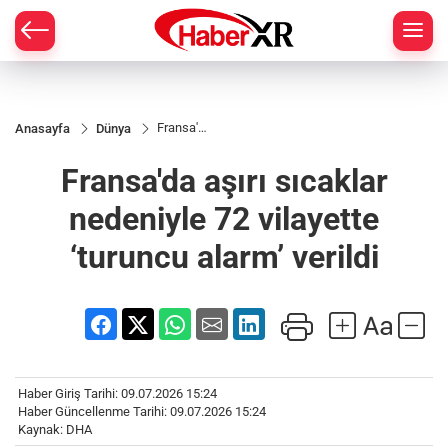
Fransa'da
Anasayfa
Dünya
aşırı
sıcaklar
Fransa'da aşırı sıcaklar
nedeniyle
72
vilayette
nedeniyle 72 vilayette
‘turuncu
alarm’
‘turuncu alarm’ verildi
verildi
Haber Giriş Tarihi: 09.07.2026 15:24
Haber Güncellenme Tarihi: 09.07.2026 15:24
Kaynak: DHA